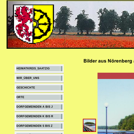
HEIMATKREIS_SAATZIG
WIR_ÜBER_UNS
GESCHICHTE
ORTE
DORFGEMEINDEN A BIS J
DORFGEMEINDEN K BIS R
DORFGEMEINDEN S BIS Z