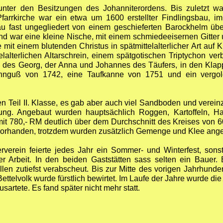
nter den Besitzungen des Johanniterordens. Bis zuletzt w
farrkirche war ein etwa um 1600 erstellter Findlingsbau, i
u fast ungegliedert von einem geschieferten Barockhelm übe
nd war eine kleine Nische, mit einem schmiedeeisernen Gitter 
e mit einem blutenden Christus in spätmittelalterlicher Art au
elalterlichen Altarschrein, einem spätgotischen Triptychon ver
n des Georg, der Anna und Johannes des Täufers, in den Klapp
Zinnguß von 1742, eine Taufkanne von 1751 und ein vergol
 Teil II. Klasse, es gab aber auch viel Sandboden und verein
ung. Angebaut wurden hauptsächlich Roggen, Kartoffeln, H
it 780,- RM deutlich über dem Durchschnitt des Kreises von 6
h vorhanden, trotzdem wurden zusätzlich Gemenge und Klee ang
verein feierte jedes Jahr ein Sommer- und Winterfest, sons
der Arbeit. In den beiden Gaststätten sass selten ein Baue
len zutiefst verabscheut. Bis zur Mitte des vorigen Jahrhund
ttelvolk wurde fürstlich bewirtet. Im Laufe der Jahre wurde di
sartete. Es fand später nicht mehr statt.