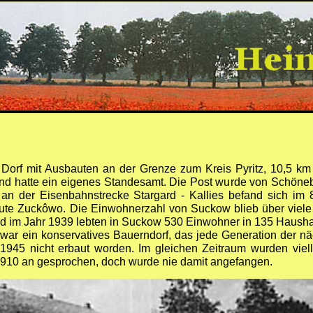
n Dorf mit Ausbauten an der Grenze zum Kreis Pyritz, 10,5 km
d hatte ein eigenes Standesamt. Die Post wurde von Schöneber
an der Eisenbahnstrecke Stargard - Kallies befand sich im 
heute Zuckôwo. Die Einwohnerzahl von Suckow blieb über viel
d im Jahr 1939 lebten in Suckow 530 Einwohner in 135 Haushal
war ein konservatives Bauerndorf, das jede Generation der nä
1945 nicht erbaut worden. Im gleichen Zeitraum wurden viel
910 an gesprochen, doch wurde nie damit angefangen.