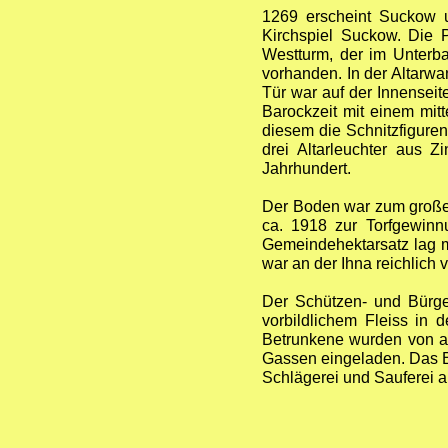
1269 erscheint Suckow u
Kirchspiel Suckow. Die P
Westturm, der im Unterba
vorhanden. In der Altarwa
Tür war auf der Innenseit
Barockzeit mit einem mitt
diesem die Schnitzfigure
drei Altarleuchter aus 
Jahrhundert.
Der Boden war zum großen
ca. 1918 zur Torfgewinn
Gemeindehektarsatz lag m
war an der Ihna reichlic
Der Schützen- und Bürger
vorbildlichem Fleiss in 
Betrunkene wurden von al
Gassen eingeladen. Das Be
Schlägerei und Sauferei au