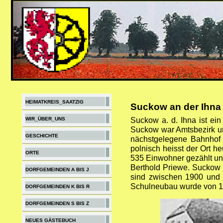
HEIMATKREIS_SAATZIG
Suckow an der Ihna
WIR_ÜBER_UNS
Suckow a. d. Ihna ist ei
Suckow war Amtsbezirk un
GESCHICHTE
nächstgelegene Bahnhof 
polnisch heisst der Ort 
ORTE
535 Einwohner gezählt un
Berthold Priewe. Suckow 
DORFGEMEINDEN A BIS J
sind zwischen 1900 und 
Schulneubau wurde von 1
DORFGEMEINDEN K BIS R
DORFGEMEINDEN S BIS Z
NEUES GÄSTEBUCH