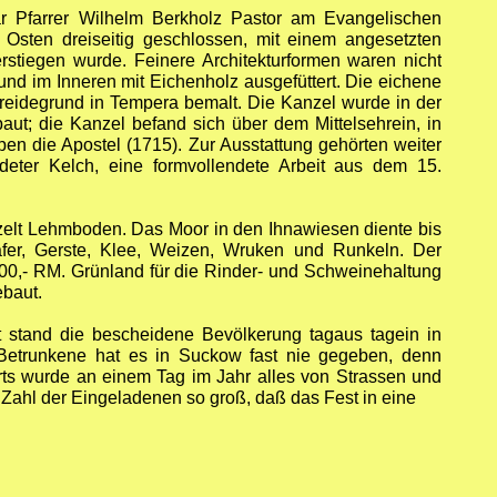
ar Pfarrer Wilhelm Berkholz Pastor am Evangelischen
m Osten dreiseitig geschlossen, mit einem angesetzten
rstiegen wurde. Feinere Architekturformen waren nicht
und im Inneren mit Eichenholz ausgefüttert. Die eichene
f Kreidegrund in Tempera bemalt. Die Kanzel wurde in der
baut; die Kanzel befand sich über dem Mittelsehrein, in
en die Apostel (1715). Zur Ausstattung gehörten weiter
deter Kelch, eine formvollendete Arbeit aus dem 15.
zelt Lehmboden. Das Moor in den Ihnawiesen diente bis
afer, Gerste, Klee, Weizen, Wruken und Runkeln. Der
00,- RM. Grünland für die Rinder- und Schweinehaltung
ebaut.
t stand die bescheidene Bevölkerung tagaus tagein in
r. Betrunkene hat es in Suckow fast nie gegeben, denn
erts wurde an einem Tag im Jahr alles von Strassen und
e Zahl der Eingeladenen so groß, daß das Fest in eine