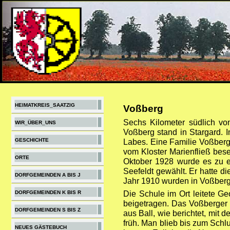
HEIMATKREIS_SAATZIG
Voßberg
Sechs Kilometer südlich vo
WIR_ÜBER_UNS
Voßberg stand in Stargard. I
GESCHICHTE
Labes. Eine Familie Voßberg
vom Kloster Marienfließ bes
ORTE
Oktober 1928 wurde es zu e
Seefeldt gewählt. Er hatte d
DORFGEMEINDEN A BIS J
Jahr 1910 wurden in Voßberg
DORFGEMEINDEN K BIS R
Die Schule im Ort leitete G
beigetragen. Das Voßberger
DORFGEMEINDEN S BIS Z
aus Ball, wie berichtet, mit 
früh. Man blieb bis zum Sch
NEUES GÄSTEBUCH