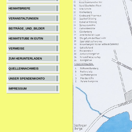
HEIMATBRIEFE
VERANSTALTUNGEN
BEITRÄGE_UND_BILDER
HEIMATSTUBE IN EUTIN
VERWEISE
ZUM HERUNTERLADEN
QUELLENNACHWEIS
UNSER SPENDENKONTO
IMPRESSUM